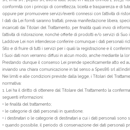
conformità con i principi di correttezza, liceità e trasparenza e di tut
oppure per promuovere servizi/eventi connessi con l’attività di risto
I dati da Lei forniti saranno trattati, previa manifestazione libera,
incaricati dai Titolari del Trattamento, per finalità quali invio di i
l’attività di ristorazione, nonché offerte di prodotti e/o servizi di Suo
Laddove Lei non intendesse conferire comunque i dati personali rich
Sito e di fruire di tutti i servizi per i quali la registrazione e il c
I Suoi dati non verranno diffusi in alcun modo, anche mediante la 
Prestando dunque il consenso Lei prende specificamente atto ed autoriz
inviando una chiara comunicazione in tal senso a Spes86 srl all’in
Nei limiti e alle condizioni previste dalla legge, i Titolari del Tratta
normativa:
1. Lei ha il diritto di ottenere dal Titolare del Trattamento la confer
seguenti informazioni:
• le finalità del trattamento;
• le categorie di dati personali in questione;
• i destinatari o le categorie di destinatari a cui i dati personali sono
• quando possibile, il periodo di conservazione dei dati personali pre