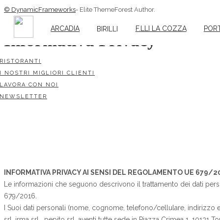
© DynamicFrameworks
- Elite ThemeForest Author.
ARCADIA
F.LLI LA COZZA
POR
BIRILLI
Informativa Privacy
RISTORANTI
I NOSTRI MIGLIORI CLIENTI
LAVORA CON NOI
NEWSLETTER
INFORMATIVA PRIVACY AI SENSI DEL REGOLAMENTO UE 679/2
Le informazioni che seguono descrivono il trattamento dei dati p
679/2016.
I Suoi dati personali (nome, cognome, telefono/cellulare, indirizzo e-
srl, irma srl , pepito srl, aventi tutte sede in Piazza Crimea 1, 10131