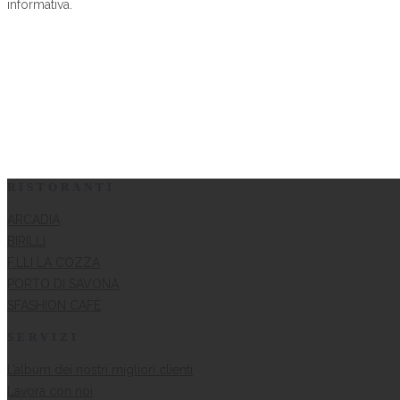
informativa.
RISTORANTI
ARCADIA
BIRILLI
F.LLI LA COZZA
PORTO DI SAVONA
SFASHION CAFÈ
SERVIZI
L’album dei nostri migliori clienti
Lavora con noi