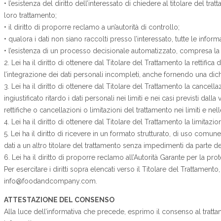
• l’esistenza del diritto dell’interessato di chiedere al titolare del t
loro trattamento;
• il diritto di proporre reclamo a un’autorità di controllo;
• qualora i dati non siano raccolti presso l’interessato, tutte le inform
• l’esistenza di un processo decisionale automatizzato, compresa la 
2. Lei ha il diritto di ottenere dal Titolare del Trattamento la rettifica
l’integrazione dei dati personali incompleti, anche fornendo una dich
3. Lei ha il diritto di ottenere dal Titolare del Trattamento la cancel
ingiustificato ritardo i dati personali nei limiti e nei casi previsti da
rettifiche o cancellazioni o limitazioni del trattamento nei limiti e ne
4. Lei ha il diritto di ottenere dal Titolare del Trattamento la limitazi
5. Lei ha il diritto di ricevere in un formato strutturato, di uso comune
dati a un altro titolare del trattamento senza impedimenti da parte del t
6. Lei ha il diritto di proporre reclamo all’Autorità Garante per la p
Per esercitare i diritti sopra elencati verso il Titolare del Trattamen
info@foodandcompany.com.
ATTESTAZIONE DEL CONSENSO
Alla luce dell’informativa che precede, esprimo il consenso al trattame