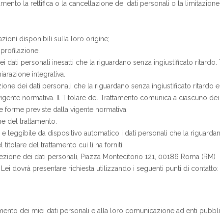
rattamento la rettifica o la cancellazione dei dati personali o la limitazi
azioni disponibili sulla loro origine;
profilazione.
 dei dati personali inesatti che la riguardano senza ingiustificato ritardo.
iarazione integrativa.
lazione dei dati personali che la riguardano senza ingiustificato ritardo 
lla vigente normativa. Il Titolare del Trattamento comunica a ciascuno dei 
lle forme previste dalla vigente normativa.
one del trattamento.
 e leggibile da dispositivo automatico i dati personali che la riguardano f
itolare del trattamento cui li ha forniti.
rotezione dei dati personali, Piazza Montecitorio 121, 00186 Roma (RM)
to, Lei dovrà presentare richiesta utilizzando i seguenti punti di contatt
nto dei miei dati personali e alla loro comunicazione ad enti pubblici e