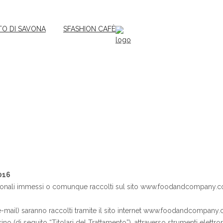
TO DI SAVONA
SFASHION CAFÈ
016
ersonali immessi o comunque raccolti sul sito www.foodandcompany.co
mail) saranno raccolti tramite il sito internet www.foodandcompany.com e
 Torino (di seguito “Titolari del Trattamento”), attraverso strumenti ele