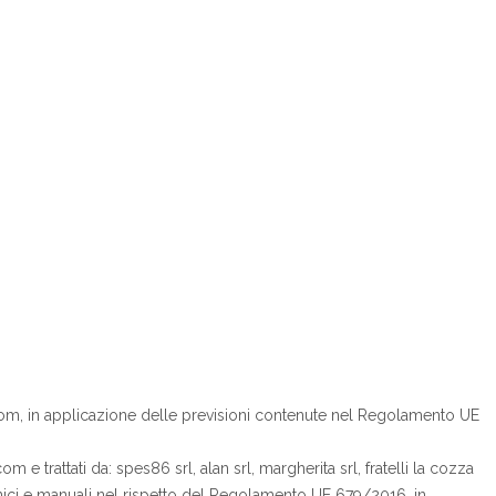
m, in applicazione delle previsioni contenute nel Regolamento UE
 trattati da: spes86 srl, alan srl, margherita srl, fratelli la cozza
ttronici e manuali nel rispetto del Regolamento UE 679/2016, in