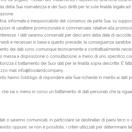
ela della Sua riservatezza e dei Suoi diritti per le sole finalità legate 
razione.
 specifica, informata e inequivocabile del consenso da parte Sua, su sup
nformazioni di carattere promozionale e commerciale, relative alla promoz
 interesse. I dati saranno conservati per dieci anni dalla data di raccolta.
iesti e necessari in base a quanto precede, la conseguenza sarebbe qu
onferimento dei dati sono comunque tecnicamente e contrattualmente neces
loro messa a disposizione o consultazione, a meno di uno specifico c
za il trattamento dei Suoi dati per le finalità sopra descritte. E’ fat
dirizzo mail info@foodandcompany.
mento hanno l’obbligo di rispondere alle Sue richieste in merito ai dati p
ma che sia o meno in corso un trattamento di dati personali che la riguar
 stati o saranno comunicati, in particolare se destinatari di paesi terzi o
visto oppure, se non è possibile, i criteri utilizzati per determinare ta